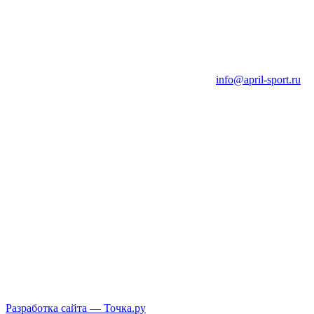
info@april-sport.ru
Разработка сайта —
Точка.ру