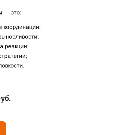
м — это:
е координации;
выносливости;
а реакции;
стратегии;
ловкости.
уб.